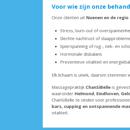
Voor wie zijn onze behan
Onze cliënten uit
Nuenen en de regio
Stress, burn-out of overspannenhe
Slechte nachtrust of slaapproblem
Spierspanning of rug-, nek- en sch
Hormonale disbalans
Preventieve vitaliteit en energieba
Elk lichaam is uniek, daarom stemmen w
Massagepraktijk
ChanSiBelle
is gevest
waaronder
Helmond
,
Eindhoven
,
Gel
ChanSiBelle te vinden voor profession
bars, cupping en ontspannende ma
vitaliteit.