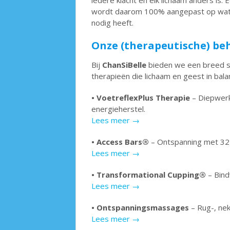
iedere klacht en elk lichaam anders is.
wordt daarom 100% aangepast op wat
nodig heeft.
Onze (therapeutische) b
Bij
ChanSiBelle
bieden we een breed s
therapieën die lichaam en geest in bal
•
VoetreflexPlus Therapie
– Diepwerk
energieherstel.
Lees meer →
•
Access Bars
®
– Ontspanning met 32 
Lees meer →
•
Transformational Cupping®
– Bind
Lees meer →
•
Ontspanningsmassages
– Rug-, ne
Lees meer →