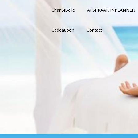
Ga
naar
ChanSiBelle
AFSPRAAK INPLANNEN
de
inhoud
Cadeaubon
Contact
Heerlijke massages in Nuenen: Ch