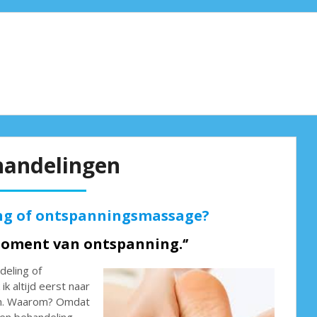
andelingen
ing of ontspanningsmassage?
 moment van ontspanning.‘’
deling of
k altijd eerst naar
aam. Waarom? Omdat