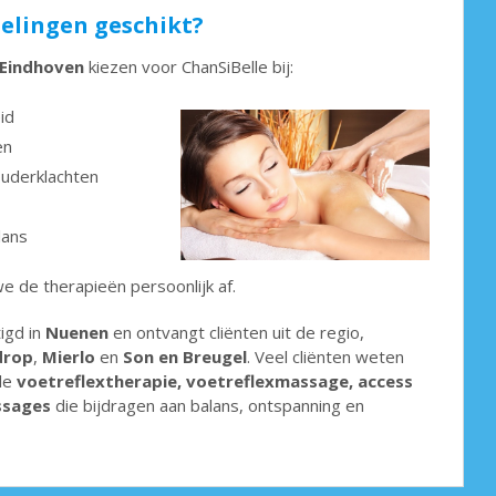
delingen geschikt?
 Eindhoven
kiezen voor ChanSiBelle bij:
id
en
ouderklachten
lans
e de therapieën persoonlijk af.
igd in
Nuenen
en ontvangt cliënten uit de regio,
drop
,
Mierlo
en
Son en Breugel
. Veel cliënten weten
ele
voetreflextherapie, voetreflexmassage, access
ssages
die bijdragen aan balans, ontspanning en