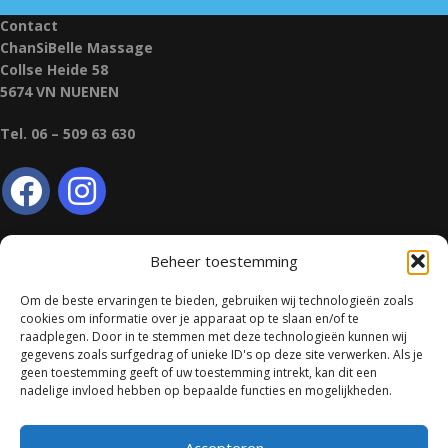
Contact
ChanSiBelle Massage
Collse Heide 58
5674 VN NUENEN
Tel. 06 – 509 63 630
Beheer toestemming
Algemene voorwaarden
Om de beste ervaringen te bieden, gebruiken wij technologieën zoals
Privacy verklaring
cookies om informatie over je apparaat op te slaan en/of te
raadplegen. Door in te stemmen met deze technologieën kunnen wij
gegevens zoals surfgedrag of unieke ID's op deze site verwerken. Als je
Klacht- en tuchtrecht
geen toestemming geeft of uw toestemming intrekt, kan dit een
nadelige invloed hebben op bepaalde functies en mogelijkheden.
Vergoeding voetreflexbehandeling
Behandelovereenkomst
Accepteren