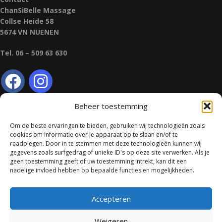
ChanSiBelle Massage
Collse Heide 58
5674 VN NUENEN
Tel. 06 – 509 63 630
Beheer toestemming
Algemene voorwaarden
Om de beste ervaringen te bieden, gebruiken wij technologieën zoals
Privacy verklaring
cookies om informatie over je apparaat op te slaan en/of te
raadplegen. Door in te stemmen met deze technologieën kunnen wij
gegevens zoals surfgedrag of unieke ID's op deze site verwerken. Als je
Klacht- en tuchtrecht
geen toestemming geeft of uw toestemming intrekt, kan dit een
nadelige invloed hebben op bepaalde functies en mogelijkheden.
Vergoeding voetreflexbehandeling
Behandelovereenkomst
Accepteren
Weigeren