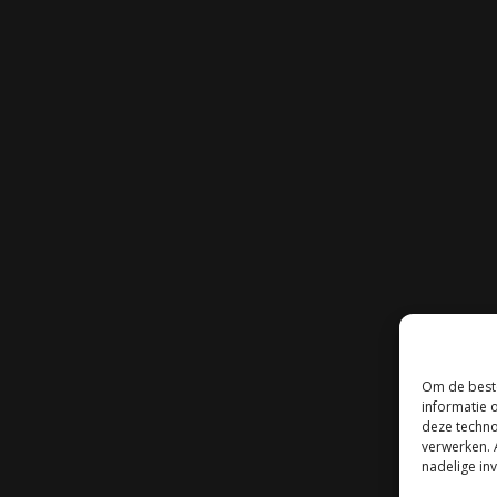
Om de beste
informatie 
deze techno
verwerken. 
nadelige in