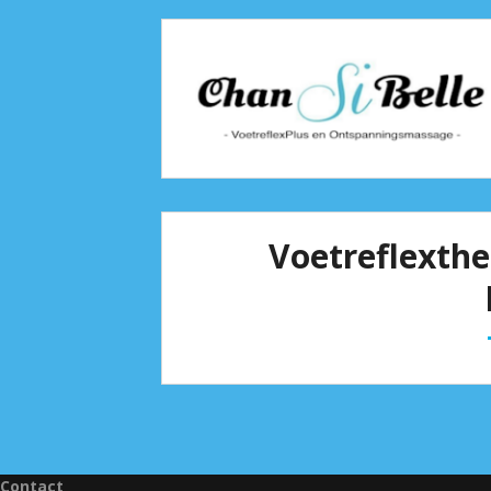
Voetreflexth
Contact