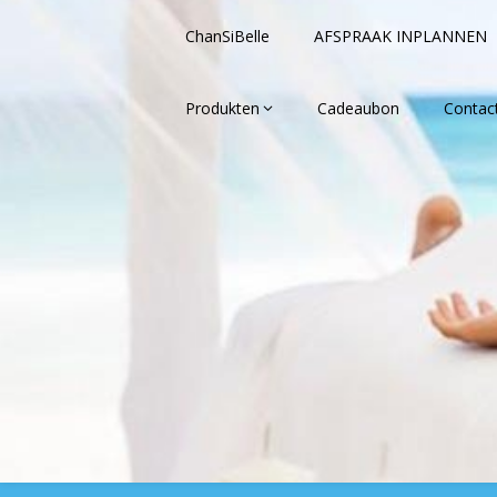
Ga
naar
ChanSiBelle
AFSPRAAK INPLANNEN
de
inhoud
Produkten
Cadeaubon
Contac
Heerlijke massages in Nuenen: Ch