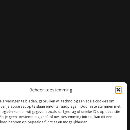
Beheer toestemming
 ervaringen te bieden, gebruiken wij technologieën zoals cookies om
over je apparaat op te slaan en/of te raadplegen. Door in te stemmen met
logieën kunnen wij gegevens zoals surfgedrag of unieke ID's op deze site
Als je geen toestemming geeft of uw toestemming intrekt, kan dit een
vloed hebben op bepaalde functies en mogelijkheden.